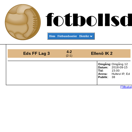
Hem
Förbundsserier
Distrikt
4-2
Eds FF Lag 3
Ellenö IK 2
(2-1)
Omgång:
Omgång 12
Datum:
2018-09-15
Tid:
15:00
Arena:
Hultevi IP, Ed
Publik:
38
[Tillbaka