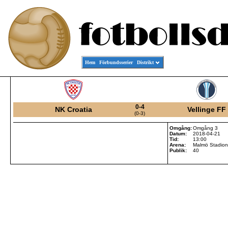
Hem
Förbundsserier
Distrikt
0-4
NK Croatia
Vellinge FF
(0-3)
Omgång:
Omgång 3
Datum:
2018-04-21
Tid:
13:00
Arena:
Malmö Stadion
Publik:
40