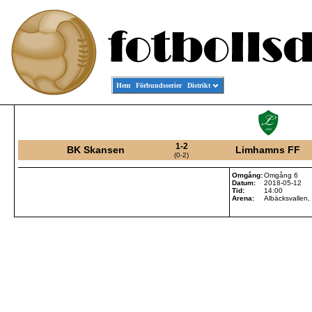
Hem
Förbundsserier
Distrikt
1-2
BK Skansen
Limhamns FF
(0-2)
Omgång:
Omgång 6
Datum:
2018-05-12
Tid:
14:00
Arena:
Albäcksvallen, 