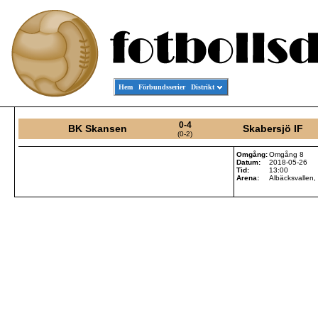
Hem
Förbundsserier
Distrikt
0-4
BK Skansen
Skabersjö IF
(0-2)
Omgång:
Omgång 8
Datum:
2018-05-26
Tid:
13:00
Arena:
Albäcksvallen, 