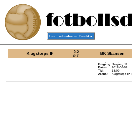
Hem
Förbundsserier
Distrikt
0-2
Klagstorps IF
BK Skansen
(0-1)
Omgång:
Omgång 11
Datum:
2018-06-09
Tid:
13:00
Arena:
Klagstorps IP,