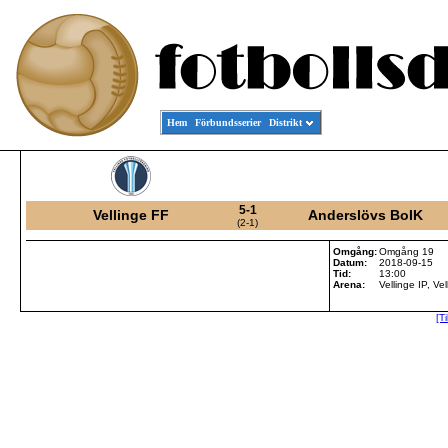
Hem
Förbundsserier
Distrikt
5-1
Vellinge FF
Anderslövs BoIK
(2-1)
Omgång:
Omgång 19
Datum:
2018-09-15
Tid:
13:00
Arena:
Vellinge IP, Vel
[T