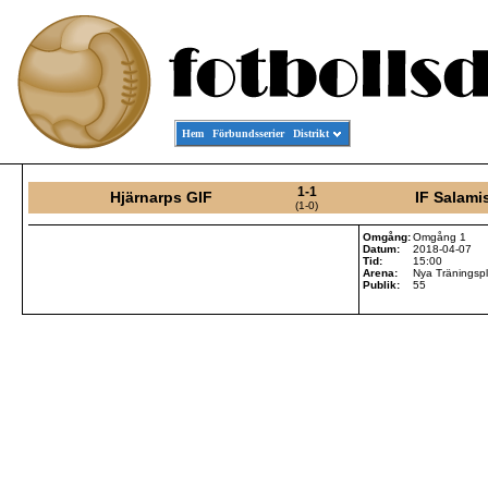
Hem
Förbundsserier
Distrikt
1-1
Hjärnarps GIF
IF Salami
(1-0)
Omgång:
Omgång 1
Datum:
2018-04-07
Tid:
15:00
Arena:
Nya Träningsp
Publik:
55