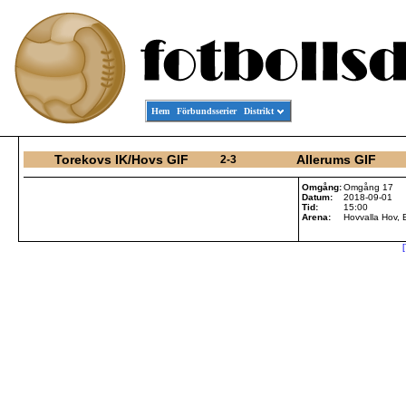
Hem
Förbundsserier
Distrikt
Torekovs IK/Hovs GIF
Allerums GIF
2-3
Omgång:
Omgång 17
Datum:
2018-09-01
Tid:
15:00
Arena:
Hovvalla Hov, 