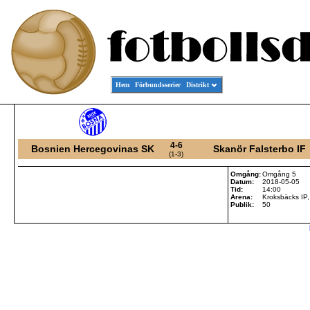
Hem
Förbundsserier
Distrikt
4-6
Bosnien Hercegovinas SK
Skanör Falsterbo IF
(1-3)
Omgång:
Omgång 5
Datum:
2018-05-05
Tid:
14:00
Arena:
Kroksbäcks IP
Publik:
50