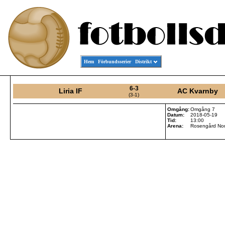
Hem
Förbundsserier
Distrikt
6-3
Liria IF
AC Kvarnby
(3-1)
Omgång:
Omgång 7
Datum:
2018-05-19
Tid:
13:00
Arena:
Rosengård Nor