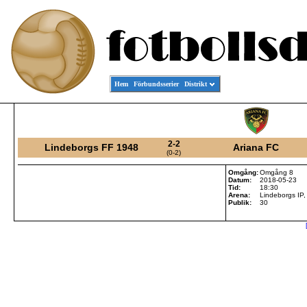
Hem
Förbundsserier
Distrikt
2-2
Lindeborgs FF 1948
Ariana FC
(0-2)
Omgång:
Omgång 8
Datum:
2018-05-23
Tid:
18:30
Arena:
Lindeborgs IP
Publik:
30