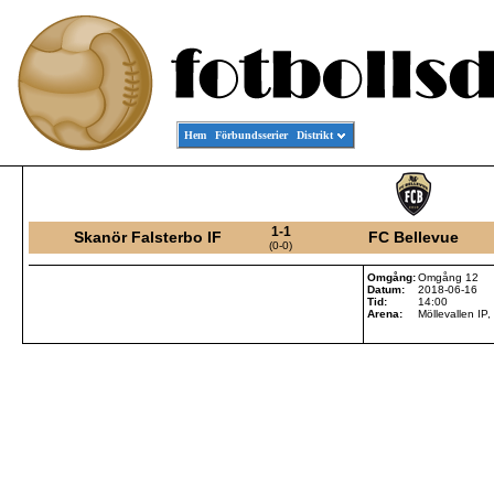
Hem
Förbundsserier
Distrikt
1-1
Skanör Falsterbo IF
FC Bellevue
(0-0)
Omgång:
Omgång 12
Datum:
2018-06-16
Tid:
14:00
Arena:
Möllevallen IP