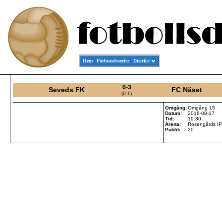
Hem
Förbundsserier
Distrikt
0-3
Seveds FK
FC Näset
(0-1)
Omgång:
Omgång 15
Datum:
2018-08-17
Tid:
19:30
Arena:
Rosengårds IP
Publik:
20