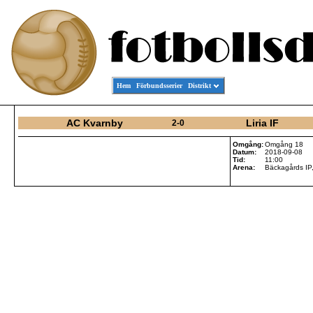
Hem
Förbundsserier
Distrikt
AC Kvarnby
Liria IF
2-0
Omgång:
Omgång 18
Datum:
2018-09-08
Tid:
11:00
Arena:
Bäckagårds IP