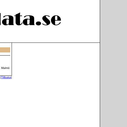
, Malmö
[Tillbaka]