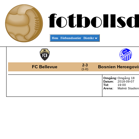
Hem
Förbundsserier
Distrikt
2-3
FC Bellevue
Bosnien Hercegovi
(1-0)
Omgång:
Omgång 18
Datum:
2018-09-07
Tid:
19:00
Arena:
Malmö Stadion