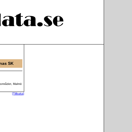
nas SK
området, Malmö
[Tillbaka]