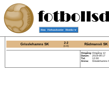
Hem
Förbundsserier
Distrikt
2-2
Grisslehamns SK
Rådmansö SK 
(1-0)
Omgång:
Omgång 12
Datum:
2019-08-17
Tid:
12:00
Arena:
Grisslehamns I