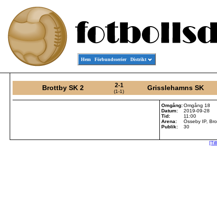
Hem
Förbundsserier
Distrikt
2-1
Brottby SK 2
Grisslehamns SK
(1-1)
Omgång:
Omgång 18
Datum:
2019-09-28
Tid:
11:00
Arena:
Össeby IP, Bro
Publik:
30
[Ti