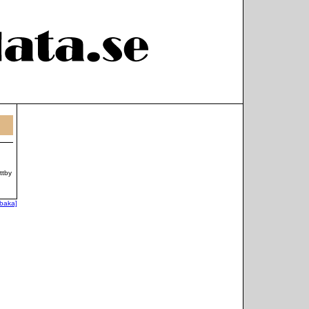
ttby
llbaka]