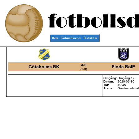
Hem
Förbundsserier
Distrikt
4-0
Götaholms BK
Floda BoIF
(1-0)
Omgång:
Omgång 12
Datum:
2020-09-30
Tid:
19:45
Arena:
Gamlestadsval