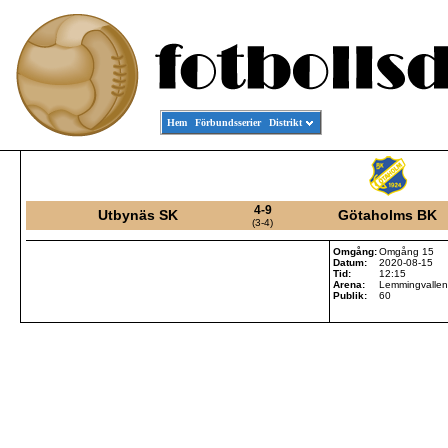
Hem
Förbundsserier
Distrikt
4-9
Utbynäs SK
Götaholms BK
(3-4)
Omgång:
Omgång 15
Datum:
2020-08-15
Tid:
12:15
Arena:
Lemmingvallen
Publik:
60