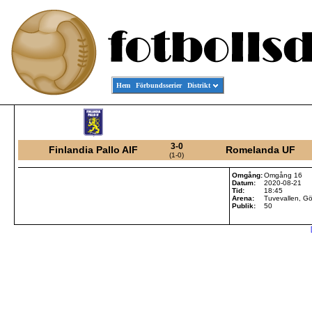
Hem
Förbundsserier
Distrikt
3-0
Finlandia Pallo AIF
Romelanda UF
(1-0)
Omgång:
Omgång 16
Datum:
2020-08-21
Tid:
18:45
Arena:
Tuvevallen, G
Publik:
50