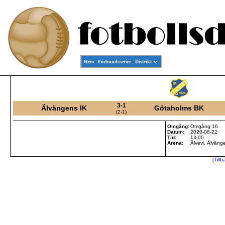
Hem
Förbundsserier
Distrikt
3-1
Älvängens IK
Götaholms BK
(2-1)
Omgång:
Omgång 16
Datum:
2020-08-22
Tid:
13:00
Arena:
Älvevi, Älväng
[Tillb