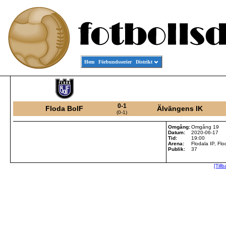
Hem
Förbundsserier
Distrikt
0-1
Floda BoIF
Älvängens IK
(0-1)
Omgång:
Omgång 19
Datum:
2020-06-17
Tid:
19:00
Arena:
Flodala IP, Flo
Publik:
37
[Till