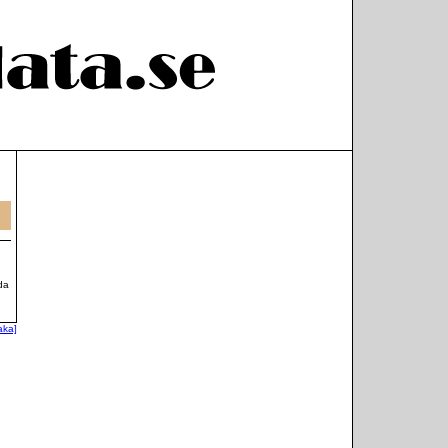
da
baka]