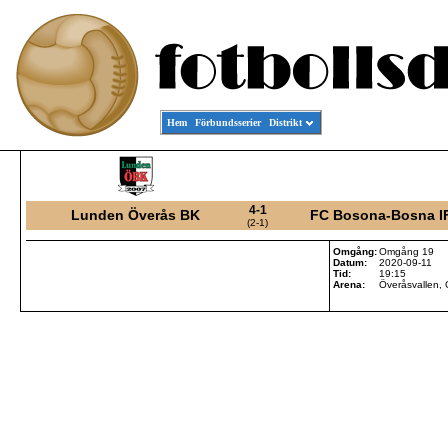
Hem
Förbundsserier
Distrikt
4-1
Lunden Överås BK
FC Bosona-Bosna I
(2-1)
Omgång:
Omgång 19
Datum:
2020-09-11
Tid:
19:15
Arena:
Överåsvallen,