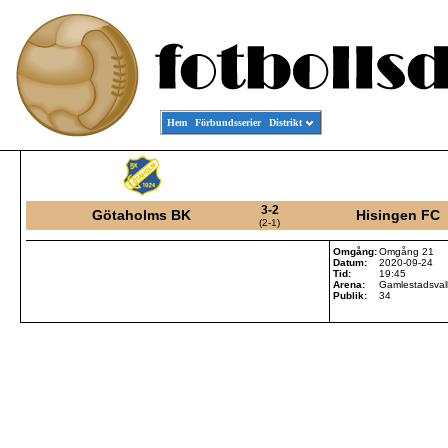
Hem
Förbundsserier
Distrikt
3-2
Götaholms BK
Hisingen FC
(2-1)
Omgång:
Omgång 21
Datum:
2020-09-24
Tid:
19:45
Arena:
Gamlestadsval
Publik:
34