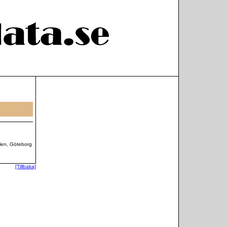
len, Göteborg
[Tillbaka]