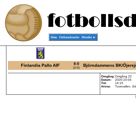
Hem
Förbundsserier
Distrikt
6-0
Finlandia Pallo AIF
Björndammens BK/Öjersj
(2-0)
Omgång:
Omgång 22
Datum:
2020-10-04
Tid:
14:15
Arena:
Tuvevallen, G