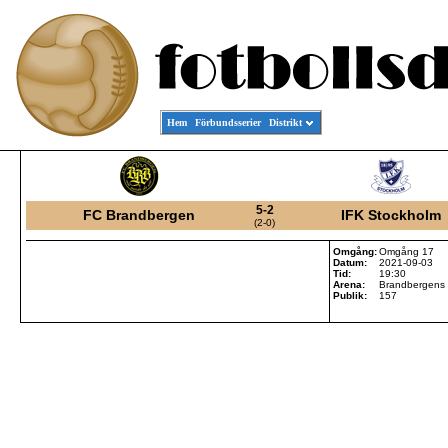
Hem
Förbundsserier
Distrikt
5-2
FC Brandbergen
IFK Stockholm
(2-0)
Omgång:
Omgång 17
Datum:
2021-09-03
Tid:
19:30
Arena:
Brandbergens 
Publik:
157