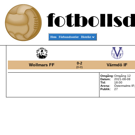
Hem
Förbundsserier
Distrikt
0-2
Wollmars FF
Värmdö IF
(0-0)
Omgång:
Omgång 12
Datum:
2021-08-08
Tid:
18:00
Arena:
Östermalms IP
Publik:
27