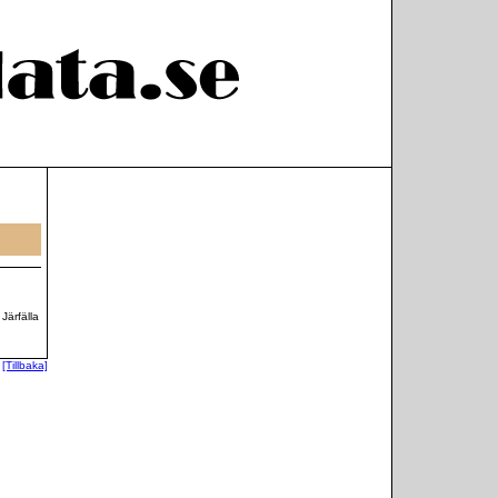
 Järfälla
[Tillbaka]