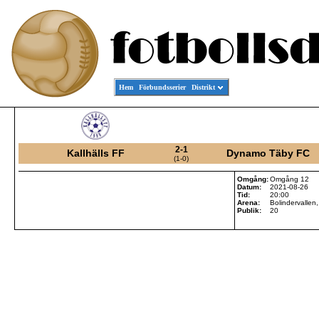
Hem
Förbundsserier
Distrikt
2-1
Kallhälls FF
Dynamo Täby FC
(1-0)
Omgång:
Omgång 12
Datum:
2021-08-26
Tid:
20:00
Arena:
Bolindervallen,
Publik:
20