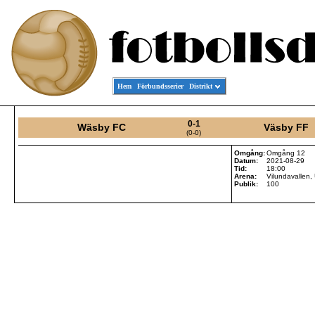
Hem
Förbundsserier
Distrikt
0-1
Wäsby FC
Väsby FF
(0-0)
Omgång:
Omgång 12
Datum:
2021-08-29
Tid:
18:00
Arena:
Vilundavallen
Publik:
100