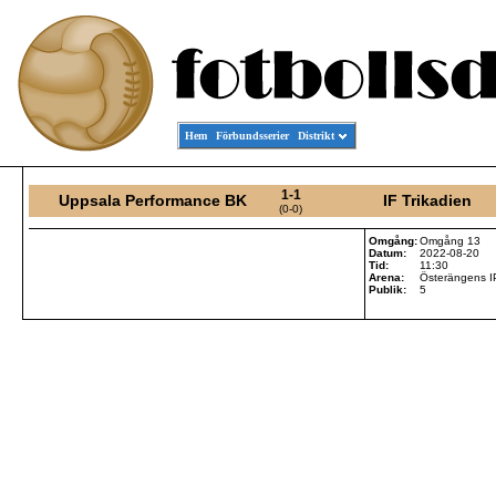
Hem
Förbundsserier
Distrikt
1-1
Uppsala Performance BK
IF Trikadien
(0-0)
Omgång:
Omgång 13
Datum:
2022-08-20
Tid:
11:30
Arena:
Österängens I
Publik:
5